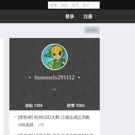
登录
注册
移动站
hummels291112
==
发帖 1394
获赞 3363
[里程碑] 杭州LGD大鹅.江城达成总局数
100成就
0赞