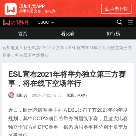
玩加电竞APP
用手机看比赛，聊电竞
CSGO
首页
看比赛
排行榜
玩加电竞
反恐精英CSGO
文章
ESL宣布2021年将举办独立第三方
赛事，将在线下空场举行
ESL宣布2021年将举办独立第三方赛
事，将在线下空场举行
阳阳yy
2021-01-22 12:50
来源：MAX+
近日，欧洲老牌赛事主办方ESL公布了其2021年的年度
规划，其中DOTA2项目将举办两届线下赛，且这次比赛
独立于官方的DPC赛事，据悉两届赛事将分别于夏季及
冬季举行。