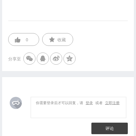
0
收藏
分享至
你需要登录后才可以回复，请
登录
或者
立即注册
评论