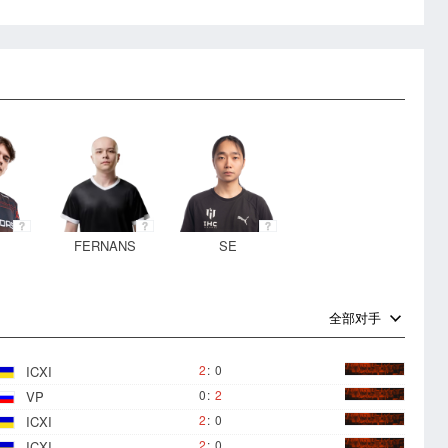
E
FERNANS
SE
全部对手
2
:
0
ICXI
0
:
2
VP
2
:
0
ICXI
2
:
0
ICXI