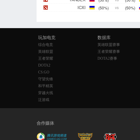
ICXI
(50%)
vs
(50%)
玩加电竞
数据库
综合电竞
英雄联盟赛事
英雄联盟
王者荣耀赛事
王者荣耀
DOTA2赛事
DOTA2
CS:GO
守望先锋
和平精英
穿越火线
泛游戏
合作媒体