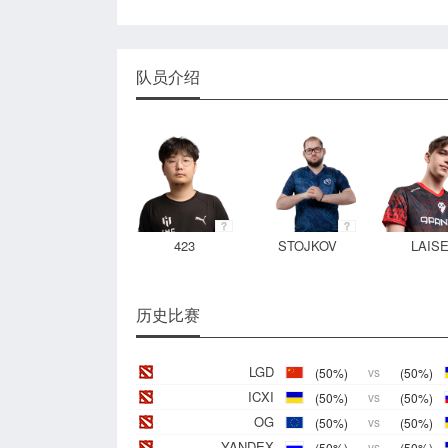
队员介绍
423
STOJKOV
LAIS
历史比赛
LGD
(50%)
vs
(50%)
ICXI
(50%)
vs
(50%)
OG
(50%)
vs
(50%)
YANDEX
(50%)
vs
(50%)