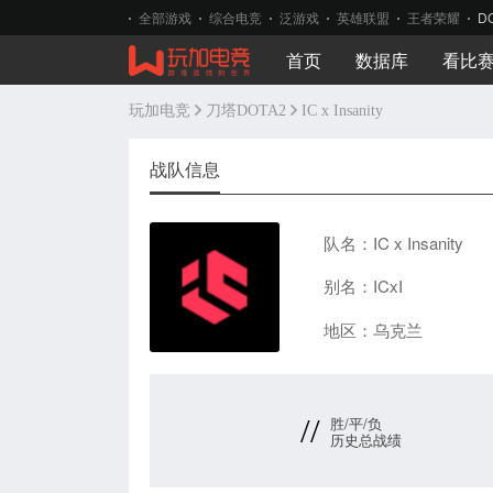
全部游戏
综合电竞
泛游戏
英雄联盟
王者荣耀
D
首页
数据库
看比
玩加电竞
刀塔DOTA2
IC x Insanity
战队信息
队名：IC x Insanity
别名：ICxI
地区：乌克兰
//
胜/平/负
历史总战绩