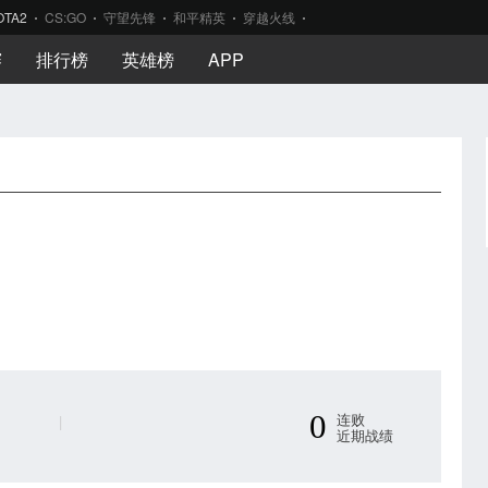
OTA2
CS:GO
守望先锋
和平精英
穿越火线
赛
排行榜
英雄榜
APP
0
连败
|
近期战绩