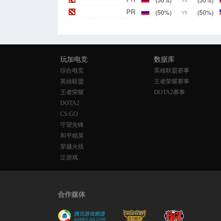
PR
(50%)
vs
(50%)
玩加电竞
数据库
综合电竞
英雄联盟赛事
英雄联盟
王者荣耀赛事
王者荣耀
DOTA2赛事
DOTA2
CS:GO
守望先锋
和平精英
穿越火线
泛游戏
合作媒体