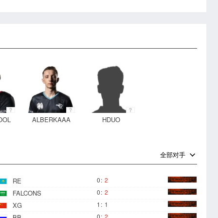
OOL
ALBERKAAA
HDUO
全部对手
0
:
2
RE
0
:
2
FALCONS
1
:
1
XG
0
:
2
BB