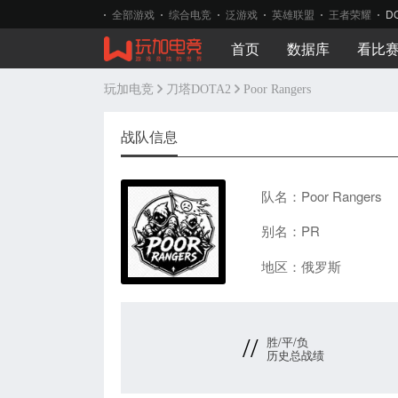
全部游戏
综合电竞
泛游戏
英雄联盟
王者荣耀
D
首页
数据库
看比
玩加电竞
刀塔DOTA2
Poor Rangers
战队信息
队名：Poor Rangers
别名：PR
地区：俄罗斯
//
胜/平/负
历史总战绩