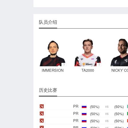
队员介绍
IMMERSION
TA2000
NICKY`C
历史比赛
PR
(50%)
vs
(50%)
PR
(50%)
vs
(50%)
PR
(50%)
vs
(50%)
PR
(50%)
vs
(50%)