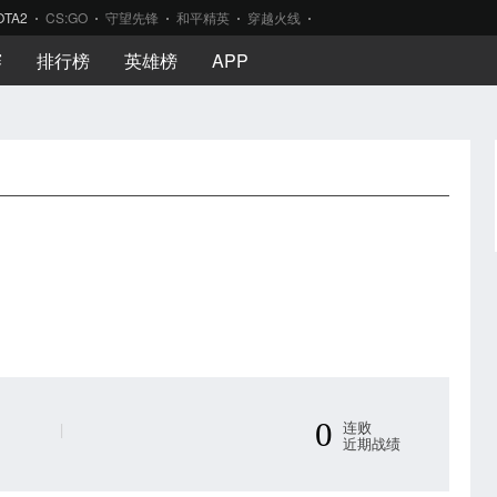
OTA2
CS:GO
守望先锋
和平精英
穿越火线
赛
排行榜
英雄榜
APP
0
连败
|
近期战绩