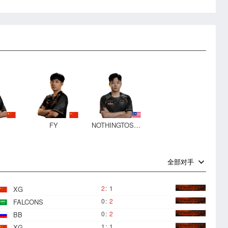
FY
NOTHINGTOSAY
全部对手
2
:
1
XG
0
:
2
FALCONS
0
:
2
BB
1
:
1
XG