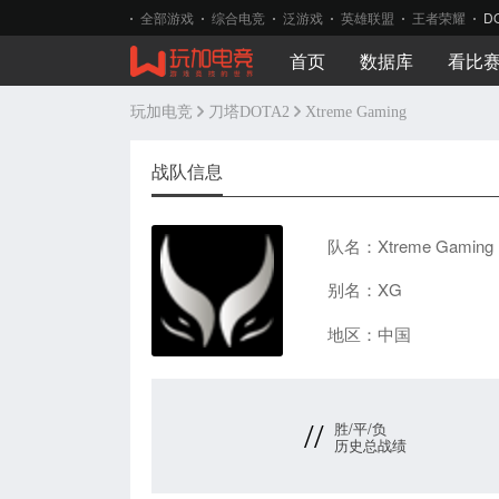
全部游戏
综合电竞
泛游戏
英雄联盟
王者荣耀
D
首页
数据库
看比
玩加电竞
刀塔DOTA2
Xtreme Gaming
战队信息
队名：Xtreme Gaming
别名：XG
地区：中国
//
胜/平/负
历史总战绩