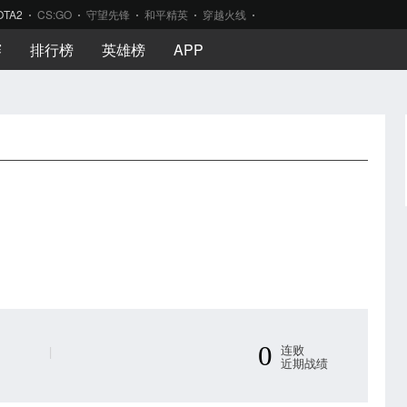
OTA2
CS:GO
守望先锋
和平精英
穿越火线
赛
排行榜
英雄榜
APP
0
连败
|
近期战绩