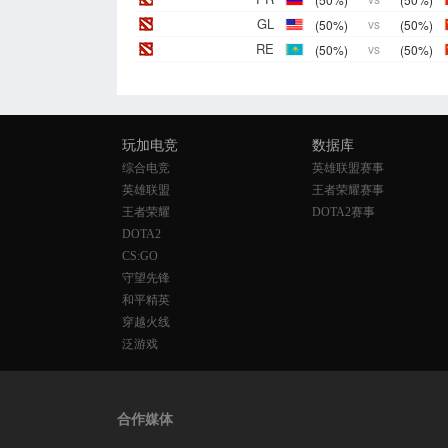
GL
(50%)
vs
(50%)
RE
(50%)
vs
(50%)
玩加电竞
数据库
综合电竞
英雄联盟赛事
英雄联盟
王者荣耀赛事
王者荣耀
DOTA2赛事
DOTA2
CS:GO
守望先锋
和平精英
穿越火线
泛游戏
合作媒体