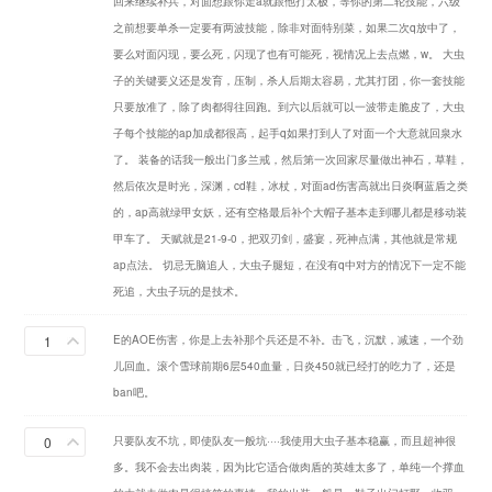
回来继续补兵，对面想跟你走a就跟他打太极，等你的第二轮技能，六级
之前想要单杀一定要有两波技能，除非对面特别菜，如果二次q放中了，
要么对面闪现，要么死，闪现了也有可能死，视情况上去点燃，w。 大虫
子的关键要义还是发育，压制，杀人后期太容易，尤其打团，你一套技能
只要放准了，除了肉都得往回跑。到六以后就可以一波带走脆皮了，大虫
子每个技能的ap加成都很高，起手q如果打到人了对面一个大意就回泉水
了。 装备的话我一般出门多兰戒，然后第一次回家尽量做出神石，草鞋，
然后依次是时光，深渊，cd鞋，冰杖，对面ad伤害高就出日炎啊蓝盾之类
的，ap高就绿甲女妖，还有空格最后补个大帽子基本走到哪儿都是移动装
甲车了。 天赋就是21-9-0，把双刃剑，盛宴，死神点满，其他就是常规
ap点法。 切忌无脑追人，大虫子腿短，在没有q中对方的情况下一定不能
死追，大虫子玩的是技术。
1
E的AOE伤害，你是上去补那个兵还是不补。击飞，沉默，减速，一个劲
儿回血。滚个雪球前期6层540血量，日炎450就已经打的吃力了，还是
ban吧。
0
只要队友不坑，即使队友一般坑····我使用大虫子基本稳赢，而且超神很
多。我不会去出肉装，因为比它适合做肉盾的英雄太多了，单纯一个撑血