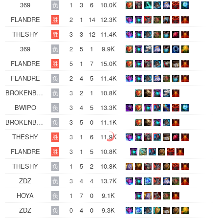
369
1
3
6
10.0K
负
FLANDRE
2
1
14
12.3K
胜
THESHY
3
3
12
11.4K
胜
369
2
5
1
9.9K
负
FLANDRE
5
1
7
15.0K
胜
FLANDRE
2
4
5
11.4K
负
BROKENBLADE
3
2
1
10.8K
负
BWIPO
3
4
5
13.3K
负
BROKENBLADE
3
5
0
11.1K
负
THESHY
3
1
6
11.9K
胜
FLANDRE
3
1
5
10.8K
胜
THESHY
1
5
2
10.8K
负
ZDZ
3
4
4
13.7K
负
HOYA
1
7
0
9.1K
负
ZDZ
0
4
0
9.3K
负