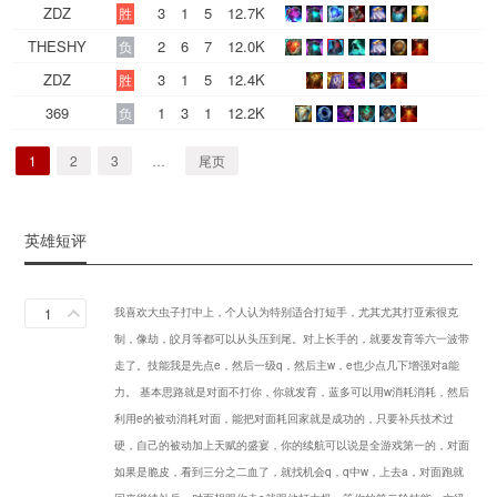
ZDZ
3
1
5
12.7K
胜
THESHY
2
6
7
12.0K
负
ZDZ
3
1
5
12.4K
胜
369
1
3
1
12.2K
负
1
2
3
…
尾页
英雄短评
1
我喜欢大虫子打中上，个人认为特别适合打短手，尤其尤其打亚索很克
制，像劫，皎月等都可以从头压到尾。对上长手的，就要发育等六一波带
走了。技能我是先点e，然后一级q，然后主w，e也少点几下增强对a能
力。 基本思路就是对面不打你，你就发育，蓝多可以用w消耗消耗，然后
利用e的被动消耗对面，能把对面耗回家就是成功的，只要补兵技术过
硬，自己的被动加上天赋的盛宴，你的续航可以说是全游戏第一的，对面
如果是脆皮，看到三分之二血了，就找机会q，q中w，上去a，对面跑就