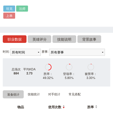
坦克
法师
上单
职业数据
英雄评分
技能说明
背景故事
时间:
赛事:
总场次
平均KDA
884
2.73
胜率：
登场率：
被禁率：
49.32%
5.80%
3.30%
技能统计
对手统计
常见搭配
装备统计
物品
使用次数
胜率