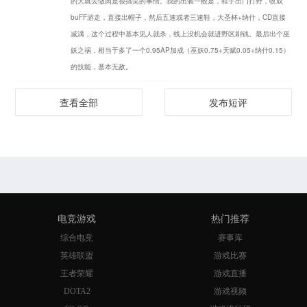
的大就去做肉是很搞笑的事情。我的出装一般是，鞋子出门打野，收双
buFF游走，直接出帽子，然后五速或者三速鞋，大圣杯+纳什，CD直接
减满，这个过程中基本见人就杀，线上没机会就进野区刷钱。最后出个巫
妖之祸，相当于多了一个0.95AP加成（巫妖0.75+天赋0.05+纳什0.15）
的技能，基本无敌。
查看全部
发布短评
电竞游戏
热门推荐
综合电竞
赛事库
英雄联盟
游戏比赛
王者荣耀
游戏直播
DOTA2
游戏视频