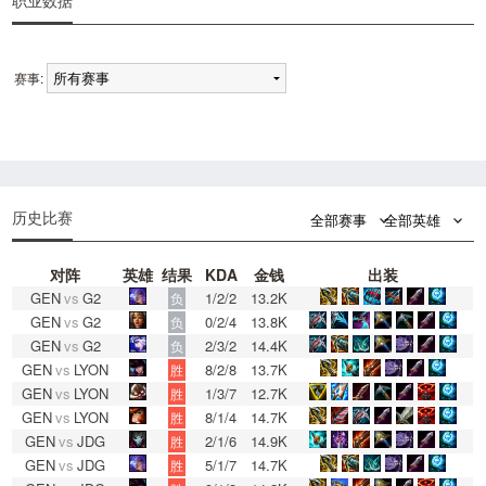
职业数据
赛事:
0
0
历史比赛
全部赛事
全部英雄
对阵
英雄
结果
KDA
金钱
出装
GEN
vs
G2
1/2/2
13.2K
负
GEN
vs
G2
0/2/4
13.8K
负
GEN
vs
G2
2/3/2
14.4K
负
GEN
vs
LYON
8/2/8
13.7K
胜
GEN
vs
LYON
1/3/7
12.7K
胜
GEN
vs
LYON
8/1/4
14.7K
胜
GEN
vs
JDG
2/1/6
14.9K
胜
GEN
vs
JDG
5/1/7
14.7K
胜