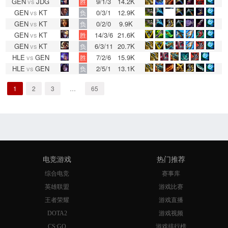
GEN
vs
JDG
9/1/3
14.2K
胜
GEN
vs
KT
0/3/1
12.9K
负
GEN
vs
KT
0/2/0
9.9K
负
GEN
vs
KT
14/3/6
21.6K
胜
GEN
vs
KT
6/3/11
20.7K
负
HLE
vs
GEN
7/2/6
15.9K
胜
HLE
vs
GEN
2/5/1
13.1K
负
1
2
3
…
65
电竞游戏
热门推荐
综合电竞
赛事库
英雄联盟
游戏比赛
王者荣耀
游戏直播
DOTA2
游戏视频
CS:GO
游戏排行榜