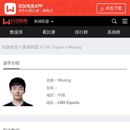
玩加电竞APP
用手机看比赛，聊电竞
英雄联盟
数据库
看比赛
排行榜
英雄榜
玩加电竞
英雄联盟
LNG Esports
Missing
选手介绍
名称：Missing
别名：
地区：中国
战队：
LNG Esports