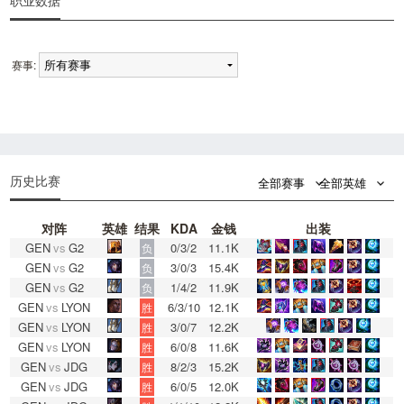
职业数据
赛事:
0
0
历史比赛
全部赛事
全部英雄
对阵
英雄
结果
KDA
金钱
出装
GEN
vs
G2
0/3/2
11.1K
负
GEN
vs
G2
3/0/3
15.4K
负
GEN
vs
G2
1/4/2
11.9K
负
GEN
vs
LYON
6/3/10
12.1K
胜
GEN
vs
LYON
3/0/7
12.2K
胜
GEN
vs
LYON
6/0/8
11.6K
胜
GEN
vs
JDG
8/2/3
15.2K
胜
GEN
vs
JDG
6/0/5
12.0K
胜