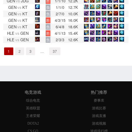
GEN
vs
JDG
1/1/10
12.2K
胜
GEN
vs
KT
1/1/0
12.7K
负
GEN
vs
KT
2/7/0
10.0K
负
GEN
vs
KT
4/3/15
16.0K
胜
GEN
vs
KT
6/4/8
18.6K
负
HLE
vs
GEN
4/1/13
15.4K
胜
HLE
vs
GEN
2/3/3
12.6K
负
1
2
3
…
37
电竞游戏
热门推荐
综合电竞
赛事库
英雄联盟
游戏比赛
王者荣耀
游戏直播
DOTA2
游戏视频
CS:GO
游戏排行榜