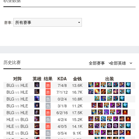
职业数据
赛事:
0
0
历史比赛
全部赛事
全部英雄
对阵
英雄
结果
KDA
金钱
出装
BLG
vs
HLE
7/4/8
13.6K
胜
BLG
vs
HLE
7/1/12
16.7K
胜
BLG
vs
HLE
0/2/4
10.8K
负
BLG
vs
HLE
3/1/8
11.2K
负
BLG
vs
HLE
6/2/16
17.5K
胜
HLE
vs
BLG
4/2/4
15.2K
负
HLE
vs
BLG
4/0/5
14.1K
胜
HLE
vs
BLG
0/5/4
9.1K
负