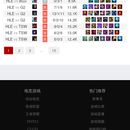
HLE
vs
BLG
0/3/1
8.5K
负
HLE
vs
G2
7/1/6
11.6K
胜
HLE
vs
G2
13/1/11
12.1K
胜
HLE
vs
G2
5/3/10
14.2K
胜
HLE
vs
TSW
9/0/4
15.2K
胜
HLE
vs
TSW
6/2/6
13.0K
胜
HLE
vs
TSW
5/0/3
12.4K
胜
1
2
3
…
15
电竞游戏
热门推荐
综合电竞
赛事库
英雄联盟
游戏比赛
王者荣耀
游戏直播
DOTA2
游戏视频
CS:GO
游戏排行榜