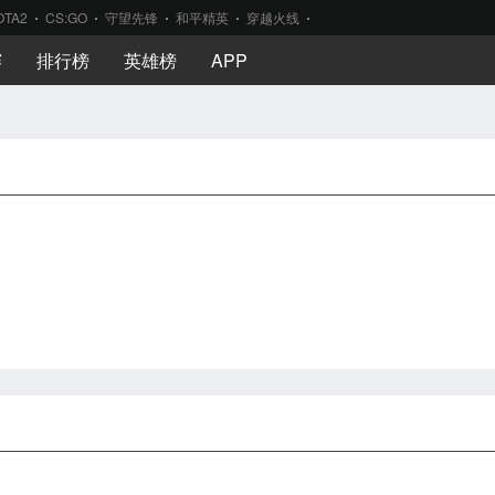
OTA2
CS:GO
守望先锋
和平精英
穿越火线
赛
排行榜
英雄榜
APP