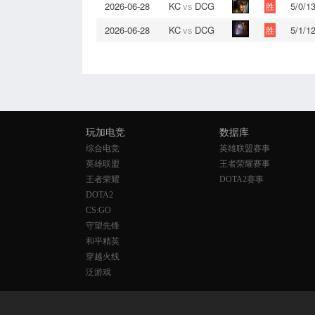
2026-06-28
KC
vs
DCG
5/0/1
胜
2026-06-28
KC
vs
DCG
5/1/1
胜
玩加电竞
数据库
综合电竞
英雄联盟赛事
英雄联盟
王者荣耀赛事
王者荣耀
DOTA2赛事
DOTA2
CS:GO
守望先锋
和平精英
穿越火线
泛游戏