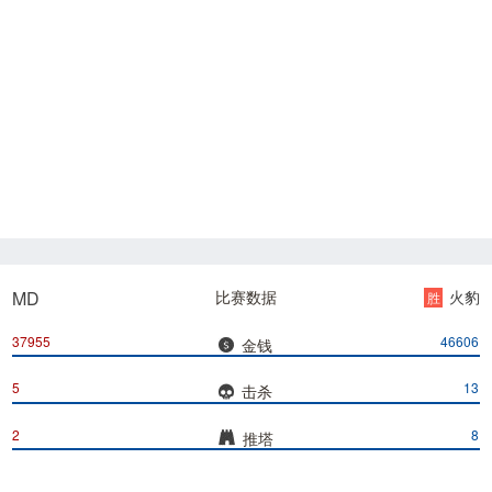
MD
比赛数据
火豹
胜
37955
46606
金钱
5
13
击杀
2
8
推塔