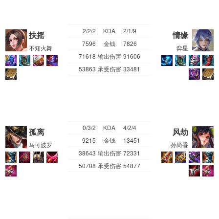
2/2/2
KDA
2/1/9
扶摇
情缘
7596
金钱
7826
不知火舞
弈星
71618
输出伤害
91606
53863
承受伤害
33481
0/3/2
KDA
4/2/4
孤离
风劫
9215
金钱
13451
马可波罗
孙尚香
38643
输出伤害
72331
50708
承受伤害
54877