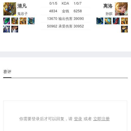
0/1/5
KDA
1/0/7
清凡
离洛
4834
金钱
6258
鬼谷子
孙膑
13670
输出伤害
39090
50962
承受伤害
30952
赛评
你需要登录后才可以回复，请
登录
或者
立即注册