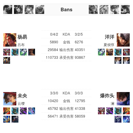
Bans
0/4/2
KDA
3/2/5
杨易
洋洋
5890
金钱
6276
吕布
夏侯惇
29584
输出伤害
40351
110733
承受伤害
93867
3/3/0
KDA
3/0/3
未央
爆炸头
10420
金钱
12795
云缨
澜
45792
输出伤害
41338
56471
承受伤害
58059