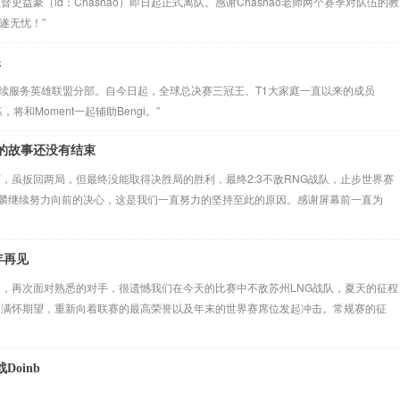
史益豪（id：Chashao）即日起正式离队。感谢Chashao老师两个赛季对队伍的教
遂无忧！”
练
份继续服务英雄联盟分部。自今日起，全球总决赛三冠王、T1大家庭一直以来的成员
将和Moment一起辅助Bengi。”
的故事还没有结束
，虽扳回两局，但最终没能取得决胜局的胜利，最终2:3不敌RNG战队，止步世界赛
麟继续努力向前的决心，这是我们一直努力的坚持至此的原因。感谢屏幕前一直为
年再见
格赛的第二天，再次面对熟悉的对手，很遗憾我们在今天的比赛中不敌苏州LNG战队，夏天的征程
志，满怀期望，重新向着联赛的最高荣誉以及年末的世界赛席位发起冲击。常规赛的征
Doinb