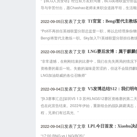
“【BLG人员变动】经过双方友好沟通，BLG英雄联盟分部监督
导与辛苦付出，愿Chashao老师未来职业道路平坦，生活顺
2022-09-05日
T1官宣：Bengi暂代主教
发表了文章
“Polt不再担任英雄联盟分部总监督一职，将以总经理身
Bengi将暂代主教练一职。Sky加入T1英雄联盟分部担任教练，
2022-09-05日
LNG赛后发博：属于麒麟
发表了文章
“非常遗憾，在刚刚结束的比赛中，我们在先失两局的情况下
资格赛的最后一轮。失败的滋味是苦涩的，但这不会阻挡麒
LNG加油助威的各位召唤师”
2022-09-04日
V5发博总结S12：我们明
发表了文章
“[9.3赛事汇总]深圳V5 1:3 苏州LNGS12赛区资
也在此宣告结束。2022年伊始，重新组合的战队踌躇满
程，兄弟们有过高光、”
2022-09-04日
LPL今日首发：Xiaohu决战
发表了文章
“17:00 RNG vs LNG(BO5)”