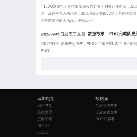
“【JDG京东电子竞技俱乐部公告】鉴于相关证件原因，JDG
方、及选手本人的沟通，JDG现决定将由JDM上单选手常啸（I
具有前瞻性的大局观，使他从一”
2022-09-03日
数据故事：EDG完成队史
发表了文章
“2017年LPL夏季赛总决赛，EDG让二追三RNG2019年
RNG”
玩加电竞
数据库
综合电竞
英雄联盟赛事
英雄联盟
王者荣耀赛事
王者荣耀
DOTA2赛事
DOTA2
CS:GO