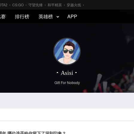
OTA2
CS:GO
守望先锋
和平精英
穿越火线
比赛
排行榜
英雄榜
APP
Asisi
Gift For Nobody
周年 哪位选手给你留下了深刻印象？