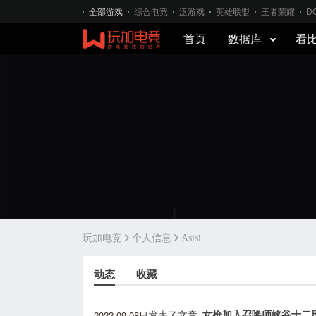
全部游戏
综合电竞
泛游戏
英雄联盟
王者荣耀
D
首页
数据库
看
玩加电竞
个人信息
Asisi
动态
收藏
2022-09-08日
女枪加入召唤师峡谷十二
发表了文章