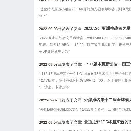
“赏金猎人厄运小姐自2010年开始加入召唤师峡谷，到今天
刻？”
2022-09-08日
2022ASCI亚洲挑战者
发表了文章
“2022亚洲挑战者之星邀请赛（Asia Star Challengers 
组赛。每天12场BO1，12:00（以下皆为北京时间）正式
军DK开启新星之战”
2022-09-08日
12.17版本更新公告：国
发表了文章
“【12.17版本更新公告】LOL将在9月8日凌晨1点开始
12.17版本，预计停机时间为1:00-12：00 。对于
1、沙皇、卡蜜尔等”
2022-09-07日
外媒排名第十二周全球战
发表了文章
“外媒LeagueOnLock发布了2022夏季赛第十二周的全球战队
2022-09-07日
云顶之弈S7.5将迎来新
发表了文章