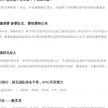
已经12周年啦！“好运，不会眷顾傻瓜”那么，问题来了你对哪位选手的女枪印象最深
之星邀请赛 参赛队伍、赛程赛制公布
Invitational，简称ASCI）将于9月12至9月25日以线上赛形式进行, 并在9月12-15日开始小
开赛。赛事揭幕战将由来自LDL赛区的夏季总冠军FPB对阵来自LCK CL赛区的夏季赛亚
王佛耶戈加入
全区停机维护(请注意：9月8日0点将关闭排位赛入口，不会影响正在进行中的排位赛)发布
在停机期间结束的活动，其实际结束时间也将提前至停机维护开始时，敬请留意。主要内容有：
力排行：前五战队排名不变，RNG升至第六
战力排行。1、GEN2、JDG3、TES4、T15、EDG”
的职业——黯灵龙