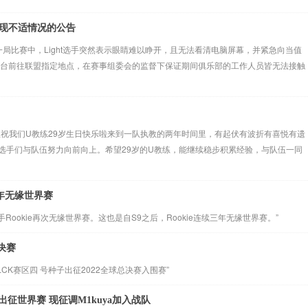
出现不适情况的公告
第一局比赛中，Light选手突然表示眼睛难以睁开，且无法看清电脑屏幕，并紧急向当值
手下台前往联盟指定地点，在赛事组委会的监督下保证期间俱乐部的工作人员皆无法接触
这里祝我们U教练29岁生日快乐啦来到一队执教的两年时间里，有起伏有波折有喜悦有遗
选手们与队伍努力向前向上。希望29岁的U教练，能继续稳步积累经验，与队伍一同
三年无缘世界赛
Rookie再次无缘世界赛。这也是自S9之后，Rookie连续三年无缘世界赛。”
决赛
LCK赛区四 号种子出征2022全球总决赛入围赛”
法出征世界赛 现征调M1kuya加入战队