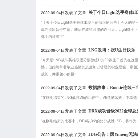
2022-09-04日
关于今日Light选手身体
发表了文章
“【关于今日Light选手身体出现不适情况的公告】今天的
裁判提出暂停申请。随后在取得联盟的许可后，Light选
选手的环境下”
2022-09-04日
LNG发博：祝U生日快乐
发表了文章
“今天是LNG战队英雄联盟分部教练U的29岁生日首先在
憾，但始终带着敬业热情的态度加以曾经的职业经验，带领
成长，并带领小麒麟”
2022-09-04日
数据故事：Rookie连续
发表了文章
“在刚刚结束的LNG战胜V5的比赛中，V5遗憾落败，中单选手
2022-09-04日
DRX成功晋级2022全球总
发表了文章
“在刚刚结束的比赛中，DRX以3:2的比分战胜LSB，将作为
2022-09-04日
JDG公告：因Yimeng无
发表了文章