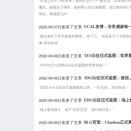
“云顶之弈S7.5还迎来了新的巨龙们——黯灵龙，以及他
魔法。随着实力增长，他的野心也日渐膨胀。这位曾经的门
律后，斯维因飞向”
2022-09-07日
UCAL发博：非常感谢每
发表了文章
“最近发生了有关家庭的事情。 伤了心。 但是多亏了为我加
量 加油加油”
2022-09-06日
TES出征仪式返图：世界
发表了文章
“OnFire 21|滔搏出征仪式返图世界赛加油！”
2022-09-06日
JDG出征仪式返图：披挂
发表了文章
“2022.9.4 出征仪式返图披挂上阵，一往无前，JDG加油！”
2022-09-06日
EDG出征仪式返图：场上
发表了文章
“场上银龙骑士，场下“友好交流”，我们纽约见！”
2022-09-06日
BLG官宣：Chashao正式
发表了文章