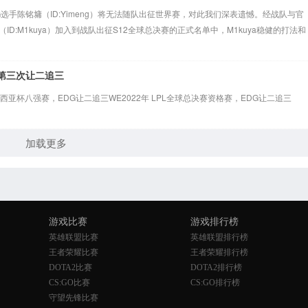
选手陈铭墉（ID:Yimeng）将无法随队出征世界赛，对此我们深表遗憾。经战队与官
D:M1kuya）加入到战队出征S12全球总决赛的正式名单中，M1kuya稳健的打法和
第三次让二追三
德玛西亚杯八强赛，EDG让二追三WE2022年 LPL全球总决赛资格赛，EDG让二追三
加载更多
游戏比赛
游戏排行榜
英雄联盟比赛
英雄联盟排行榜
王者荣耀比赛
王者荣耀排行榜
DOTA2比赛
DOTA2排行榜
CS:GO比赛
CS:GO排行榜
守望先锋比赛