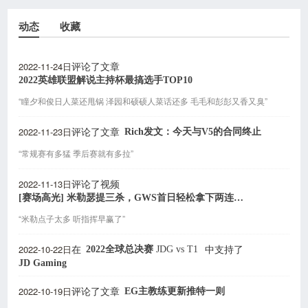
动态
收藏
2022-11-24日
评论了文章
2022英雄联盟解说主持杯最搞选手TOP10
“瞳夕和俊日人菜还甩锅 泽园和硕硕人菜话还多 毛毛和彭彭又香又臭”
2022-11-23日
Rich发文：今天与V5的合同终止
评论了文章
“常规赛有多猛 季后赛就有多拉”
2022-11-13日
评论了视频
[赛场高光] 米勒瑟提三杀，GWS首日轻松拿下两连胜！
“米勒点子太多 听指挥早赢了”
2022-10-22日
2022全球总决赛
JDG
vs
T1
在
中支持了
JD Gaming
2022-10-19日
EG主教练更新推特一则
评论了文章