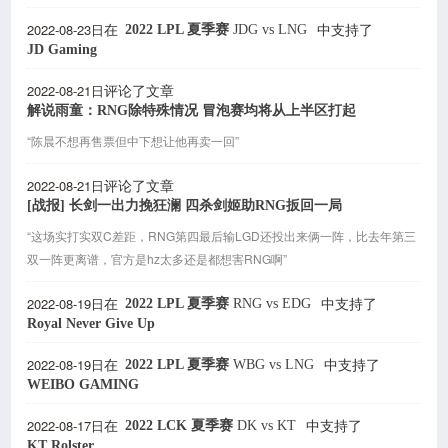
2022-08-23日
2022 LPL 夏季赛
JDG
vs
LNG
在
中支持了
JD Gaming
2022-08-21日
评论了文章
解说雨童：RNG除特殊情况 冒泡赛均将从上半区打起
“陈晨不想再售票但中下想让他再卖一回”
2022-08-21日
评论了文章
[战报] 长剑一出力挽狂澜 四杀剑姬助RNG扳回一局
“这场实打实双C差距，RNG第四最后输LGD还投出来俩一阵，比去年第三
双一阵更离谱，官方是hz太多还是都想害RNG啊”
2022-08-19日
2022 LPL 夏季赛
RNG
vs
EDG
在
中支持了
Royal Never Give Up
2022-08-19日
2022 LPL 夏季赛
WBG
vs
LNG
在
中支持了
WEIBO GAMING
2022-08-17日
2022 LCK 夏季赛
DK
vs
KT
在
中支持了
KT Rolster