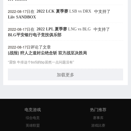
2022-08-17日
2022 LCK 夏季赛
LSB
vs
DRX
在
中支持了
Liiv SANDBOX
2022-08-17日
2022 LPL 夏季赛
LNG
vs
BLG
在
中支持了
BLG平安银行电子竞技俱乐部
2022-08-17日
评论了文章
[战报] 狩人之道封尘绝念斩 双方战至决胜局
“震惊 牛排这个bo5的bp居然一点问题没有”
加载更多
电竞游戏
热门推荐
综合电竞
赛事库
英雄联盟
游戏比赛