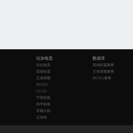
玩加电竞
数据库
综合电竞
英雄联盟赛事
英雄联盟
王者荣耀赛事
王者荣耀
DOTA2赛事
DOTA2
CS:GO
守望先锋
和平精英
穿越火线
泛游戏