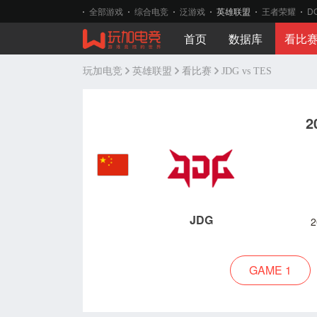
全部游戏
综合电竞
泛游戏
英雄联盟
王者荣耀
D
首页
数据库
看比
玩加电竞
英雄联盟
看比赛
JDG vs TES
2
JDG
2
GAME 1