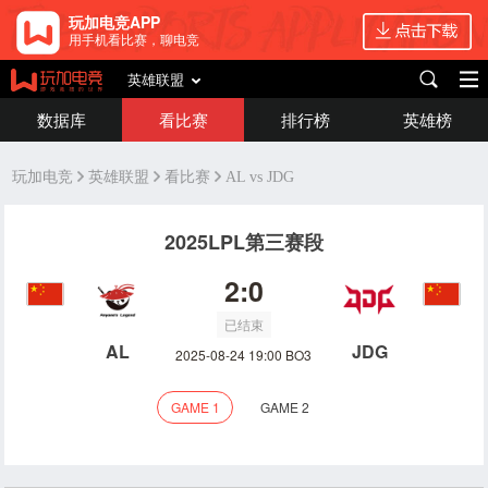
玩加电竞APP
用手机看比赛，聊电竞
英雄联盟
数据库
看比赛
排行榜
英雄榜
玩加电竞
英雄联盟
看比赛
AL vs JDG
2025LPL第三赛段
2:0
已结束
AL
JDG
2025-08-24 19:00 BO3
GAME 1
GAME 2