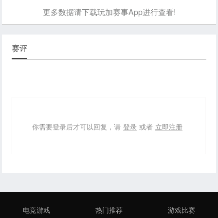
更多数据请下载玩加赛事App进行查看!
赛评
你需要登录后才可以回复，请
登录
或者
立即注册
电竞游戏
热门推荐
游戏比赛