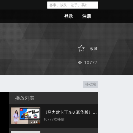
登录
注册
收藏
10777
移动站
播放列表
《马力欧卡丁车8 豪华版》全民战队公开赛“常规赛”首周战报
10777次播放
5:22