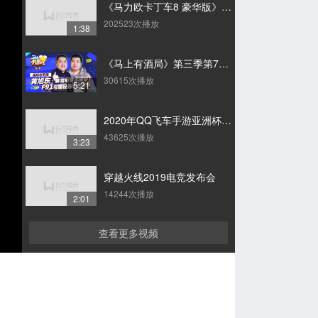
《马力欧卡丁车8 豪华版》全民战队公开赛宣传片
202523次播放
1:38
《马上有酒局》第三季第7期：星际老男孩黄旭东暴雪被资本绑架 F91与现役选手55开
30615次播放
5:21
2020年QQ飞车手游亚洲杯幕后微纪录片：致敬， 为成就非凡梦想的每个电竞人
43625次播放
3:23
穿越火线2019电竞发布会
14244次播放
2:01
查看更多视频