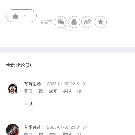
4
分享至
全部评论(3)
草莓蛋卷
2023-01-07 23:31:01
赞(
0
)
踩
回复
举报
1#
可以
苦乐共赴
2023-01-07 23:31:57
赞(
0
)
踩
回复
举报
2#