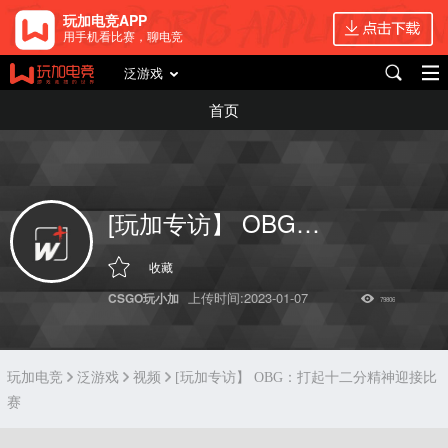
玩加电竞APP
用手机看比赛，聊电竞
泛游戏
首页
[玩加专访】 OBG：打起十二分精神迎接比赛
收藏
上传时间:2023-01-07
CSGO玩小加
79806
玩加电竞
泛游戏
视频
[玩加专访】 OBG：打起十二分精神迎接比
赛