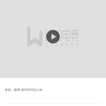
来源：微博 @CSGO玩小加