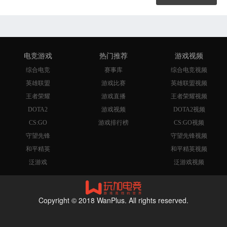
电竞游戏
热门推荐
游戏视频
综合电竞
赛事库
综合电竞视频
英雄联盟
游戏比赛
英雄联盟视频
王者荣耀
游戏直播
王者荣耀视频
DOTA2
游戏视频
DOTA2视频
CS:GO
游戏排行榜
CS:GO视频
守望先锋
守望先锋视频
和平精英
和平精英视频
泛游戏
泛游戏视频
Copyright © 2018 WanPlus. All rights reserved.