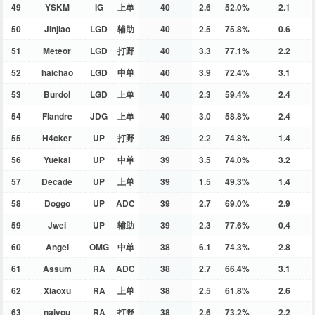
49
YSKM
IG
上单
40
2.6
52.0%
2.1
50
Jinjiao
LGD
辅助
40
2.5
75.8%
0.6
51
Meteor
LGD
打野
40
3.3
77.1%
2.2
52
haichao
LGD
中单
40
3.9
72.4%
3.1
53
Burdol
LGD
上单
40
2.3
59.4%
2.4
54
Flandre
JDG
上单
40
3.0
58.8%
2.4
55
H4cker
UP
打野
39
2.2
74.8%
1.4
56
Yuekai
UP
中单
39
3.5
74.0%
3.2
57
Decade
UP
上单
39
1.5
49.3%
1.4
58
Doggo
UP
ADC
39
2.7
69.0%
2.9
59
Jwei
UP
辅助
39
2.3
77.6%
0.4
60
Angel
OMG
中单
38
6.1
74.3%
2.8
61
Assum
RA
ADC
38
2.7
66.4%
3.1
62
Xiaoxu
RA
上单
38
2.5
61.8%
2.6
63
naiyou
RA
打野
38
2.6
73.2%
2.2