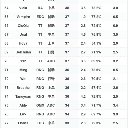
64
Vicla
RA
中单
38
3.5
73.2%
3.0
65
Vampire
EDG
辅助
37
1.9
77.2%
0.5
66
QiuQiu
TT
辅助
37
2.8
72.9%
0.9
67
Ucal
TT
中单
37
4.6
75.8%
3.5
68
Hoya
TT
上单
37
2.4
54.1%
2.0
69
Beichuan
TT
打野
37
2.7
71.9%
2.5
70
1xn
TT
ADC
37
3.6
69.9%
3.2
71
Ming
RNG
辅助
36
2.4
73.6%
0.5
72
Wei
RNG
打野
36
2.6
70.5%
2.1
73
Breathe
RNG
上单
36
2.2
57.4%
2.6
74
Tangyuan
RNG
中单
36
4.2
72.9%
2.5
75
Able
OMG
ADC
34
3.4
71.7%
3.4
76
Lwx
RNG
ADC
34
2.9
69.7%
3.9
77
Fisher
EDG
中单
33
2.6
72.3%
2.5