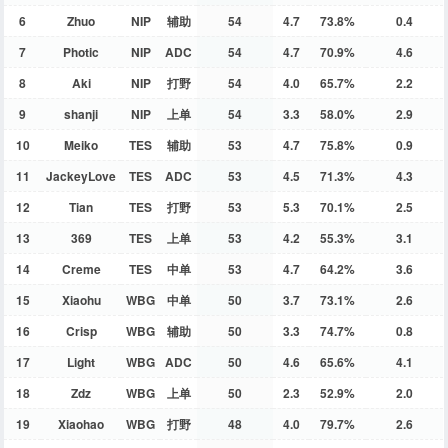
6
Zhuo
NIP
辅助
54
4.7
73.8%
0.4
7
Photic
NIP
ADC
54
4.7
70.9%
4.6
8
Aki
NIP
打野
54
4.0
65.7%
2.2
9
shanji
NIP
上单
54
3.3
58.0%
2.9
10
Meiko
TES
辅助
53
4.7
75.8%
0.9
11
JackeyLove
TES
ADC
53
4.5
71.3%
4.3
12
Tian
TES
打野
53
5.3
70.1%
2.5
13
369
TES
上单
53
4.2
55.3%
3.1
14
Creme
TES
中单
53
4.7
64.2%
3.6
15
Xiaohu
WBG
中单
50
3.7
73.1%
2.6
16
Crisp
WBG
辅助
50
3.3
74.7%
0.8
17
Light
WBG
ADC
50
4.6
65.6%
4.1
18
Zdz
WBG
上单
50
2.3
52.9%
2.0
19
Xiaohao
WBG
打野
48
4.0
79.7%
2.6