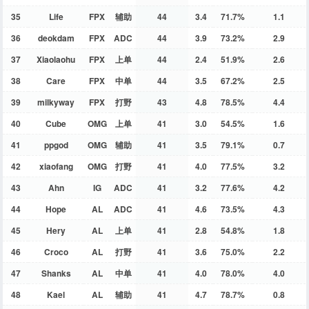
35
Life
FPX
辅助
44
3.4
71.7%
1.1
36
deokdam
FPX
ADC
44
3.9
73.2%
2.9
37
Xiaolaohu
FPX
上单
44
2.4
51.9%
2.6
38
Care
FPX
中单
44
3.5
67.2%
2.5
39
milkyway
FPX
打野
43
4.8
78.5%
4.4
40
Cube
OMG
上单
41
3.0
54.5%
1.6
41
ppgod
OMG
辅助
41
3.5
79.1%
0.7
42
xiaofang
OMG
打野
41
4.0
77.5%
3.2
43
Ahn
IG
ADC
41
3.2
77.6%
4.2
44
Hope
AL
ADC
41
4.6
73.5%
4.3
45
Hery
AL
上单
41
2.8
54.8%
1.8
46
Croco
AL
打野
41
3.6
75.0%
2.2
47
Shanks
AL
中单
41
4.0
78.0%
4.0
48
Kael
AL
辅助
41
4.7
78.7%
0.8