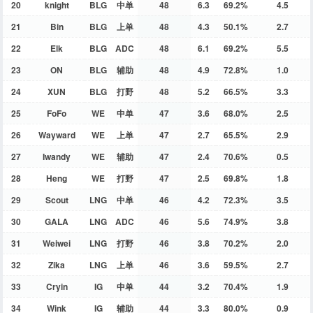
20
knight
BLG
中单
48
6.3
69.2%
4.5
21
Bin
BLG
上单
48
4.3
50.1%
2.7
22
Elk
BLG
ADC
48
6.1
69.2%
5.5
23
ON
BLG
辅助
48
4.9
72.8%
1.0
24
XUN
BLG
打野
48
5.2
66.5%
3.3
25
FoFo
WE
中单
47
3.6
68.0%
2.5
26
Wayward
WE
上单
47
2.7
65.5%
2.9
27
Iwandy
WE
辅助
47
2.4
70.6%
0.5
28
Heng
WE
打野
47
2.5
69.8%
1.8
29
Scout
LNG
中单
46
4.2
72.3%
3.5
30
GALA
LNG
ADC
46
5.6
74.9%
3.8
31
Weiwei
LNG
打野
46
3.8
70.2%
2.0
32
Zika
LNG
上单
46
3.6
59.5%
2.7
33
Cryin
IG
中单
44
3.2
70.4%
1.9
34
Wink
IG
辅助
44
3.3
80.0%
0.9