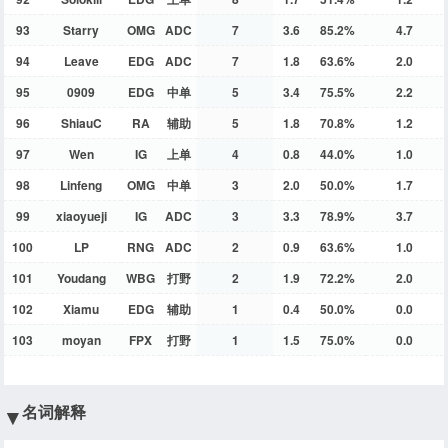
93
Starry
OMG
ADC
7
3.6
85.2%
4.7
94
Leave
EDG
ADC
7
1.8
63.6%
2.0
95
0909
EDG
中单
5
3.4
75.5%
2.2
96
ShiauC
RA
辅助
5
1.8
70.8%
1.2
97
Wen
IG
上单
4
0.8
44.0%
1.0
98
Linfeng
OMG
中单
3
2.0
50.0%
1.7
99
xiaoyueji
IG
ADC
3
3.3
78.9%
3.7
100
LP
RNG
ADC
2
0.9
63.6%
1.0
101
Youdang
WBG
打野
2
1.9
72.2%
2.0
102
Xiamu
EDG
辅助
1
0.4
50.0%
0.0
103
moyan
FPX
打野
1
1.5
75.0%
0.0
名词解释