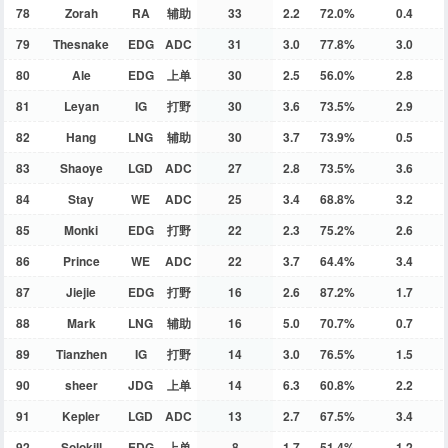
78
Zorah
RA
辅助
33
2.2
72.0%
0.4
79
Thesnake
EDG
ADC
31
3.0
77.8%
3.0
80
Ale
EDG
上单
30
2.5
56.0%
2.8
81
Leyan
IG
打野
30
3.6
73.5%
2.9
82
Hang
LNG
辅助
30
3.7
73.9%
0.5
83
Shaoye
LGD
ADC
27
2.8
73.5%
3.6
84
Stay
WE
ADC
25
3.4
68.8%
3.2
85
Monki
EDG
打野
22
2.3
75.2%
2.6
86
Prince
WE
ADC
22
3.7
64.4%
3.4
87
Jiejie
EDG
打野
16
2.6
87.2%
1.7
88
Mark
LNG
辅助
16
5.0
70.7%
0.7
89
Tianzhen
IG
打野
14
3.0
76.5%
1.5
90
sheer
JDG
上单
14
6.3
60.8%
2.2
91
Kepler
LGD
ADC
13
2.7
67.5%
3.4
92
Solokill
EDG
上单
8
1.7
51.4%
1.2