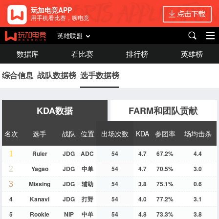
玩加电竞APP
用手机看比赛，聊电竞
英雄联盟
数据库
看比赛
排行榜
英雄榜
综合信息
战队数据榜
选手数据榜
KDA数据
FARM和团队贡献
名次
选手
战队
位置
出场次数
KDA
参团率
场均击杀
1
Ruler
JDG
ADC
54
4.7
67.2%
4.4
2
Yagao
JDG
中单
54
4.7
70.5%
3.0
3
Missing
JDG
辅助
54
3.8
75.1%
0.6
4
Kanavi
JDG
打野
54
4.0
77.2%
3.1
5
Rookie
NIP
中单
54
4.8
73.3%
3.8