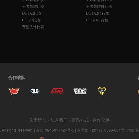
王者荣耀比赛
王者荣耀排行榜
DOTA2比赛
DOTA2排行榜
CS:GO比赛
CS:GO排行榜
守望先锋比赛
合作战队
关于玩加
·
加入我们
·
联系方式
·
合作伙伴
ll rights reserved. |
京ICP备15017424号-5
| 京网文（2019）0898-084号 | 增