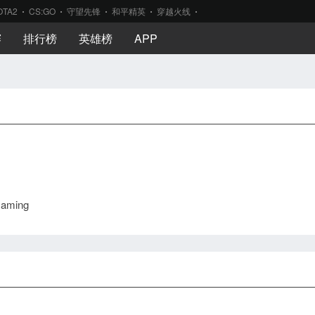
OTA2
CS:GO
守望先锋
和平精英
穿越火线
赛
排行榜
英雄榜
APP
Gaming