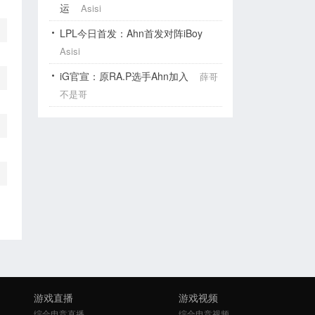
运
Asisi
LPL今日首发：Ahn首发对阵iBoy
Asisi
iG官宣：原RA.P选手Ahn加入
薛哥
不是哥
游戏直播
游戏视频
综合电竞直播
综合电竞视频