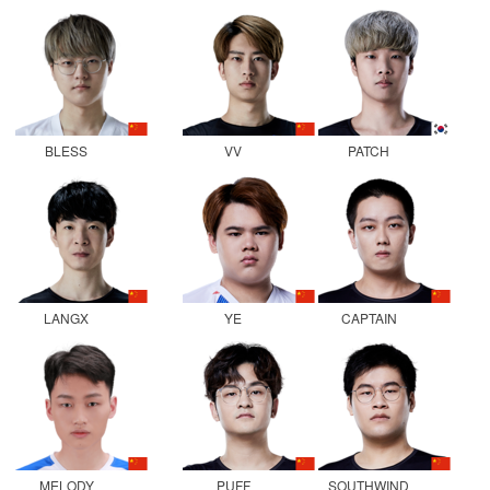
BLESS
VV
PATCH
LANGX
YE
CAPTAIN
MELODY
PUFF
SOUTHWIND