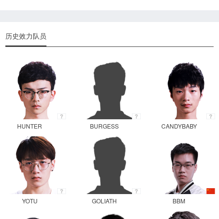
历史效力队员
HUNTER
BURGESS
CANDYBABY
YOTU
GOLIATH
BBM