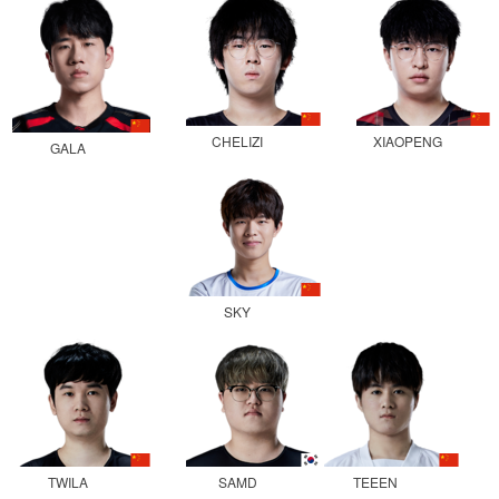
CHELIZI
XIAOPENG
GALA
SKY
TWILA
SAMD
TEEEN