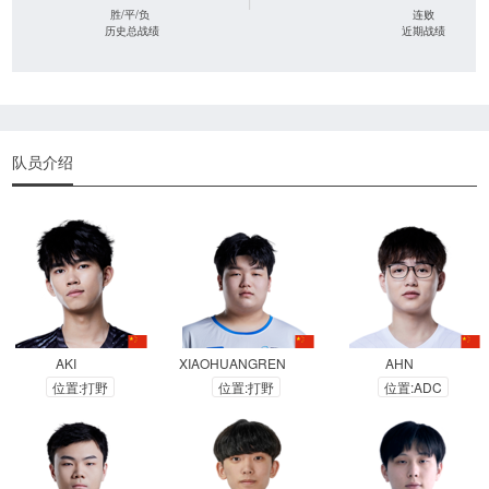
|
胜/平/负
连败
历史总战绩
近期战绩
队员介绍
AKI
XIAOHUANGREN
AHN
位置:打野
位置:打野
位置:ADC