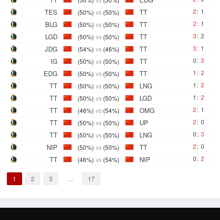
2
:
1
TES
TT
(50%)
vs
(50%)
2
:
1
BLG
TT
(50%)
vs
(50%)
3
:
2
LGD
TT
(50%)
vs
(50%)
3
:
1
JDG
TT
(54%)
vs
(46%)
0
:
3
IG
TT
(50%)
vs
(50%)
1
:
2
EDG
TT
(50%)
vs
(50%)
1
:
2
TT
LNG
(50%)
vs
(50%)
1
:
2
TT
LGD
(50%)
vs
(50%)
2
:
1
TT
OMG
(46%)
vs
(54%)
2
:
0
TT
UP
(50%)
vs
(50%)
0
:
3
TT
LNG
(50%)
vs
(50%)
2
:
0
NIP
TT
(50%)
vs
(50%)
0
:
2
TT
NIP
(46%)
vs
(54%)
1
2
3
…
17