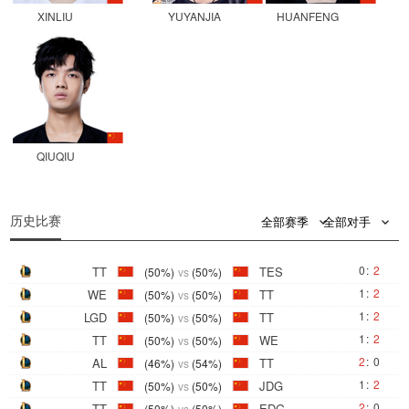
XINLIU
YUYANJIA
HUANFENG
QIUQIU
0
0
历史比赛
全部赛季
全部对手
0
:
2
TT
TES
(50%)
vs
(50%)
1
:
2
WE
TT
(50%)
vs
(50%)
1
:
2
LGD
TT
(50%)
vs
(50%)
1
:
2
TT
WE
(50%)
vs
(50%)
2
:
0
AL
TT
(46%)
vs
(54%)
1
:
2
TT
JDG
(50%)
vs
(50%)
2
:
0
TT
EDG
(50%)
vs
(50%)