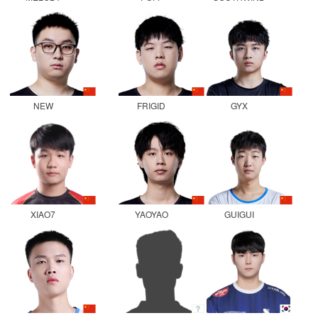
NEW
FRIGID
GYX
XIAO7
YAOYAO
GUIGUI