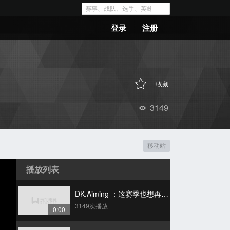
登录
注册
收藏
3149
移动站
播放列表
DK.Aiming ：这赛季也想再次夺冠！
3149次播放
0:00