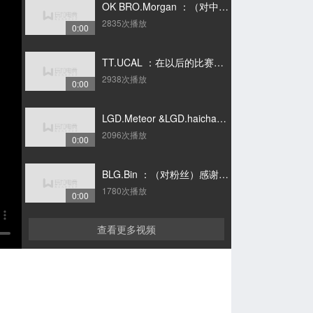
OK BRO.Morgan ：（对中国粉丝）我们会努力准备第二轮，争取为了展示更多的面貌，更好的抓住机会会更努力多赢的，加油
2835次播放
0:00
TT.UCAL ：在以后的比赛里我们都会尽力的，给你们呈现最精彩的比赛
2938次播放
0:00
LGD.Meteor &LGD.haichao ：（Meteor说）平时中上和Kepler他们挺爱闹的！
2096次播放
0:00
BLG.Bin ：（对粉丝）感谢大家对我的支持，我们会打得越来越好，我们会一直赢下去的！
1780次播放
0:00
查看更多视频