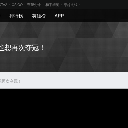
OTA2
CS:GO
守望先锋
和平精英
穿越火线
赛
排行榜
英雄榜
APP
赛季也想再次夺冠！
季也想再次夺冠！