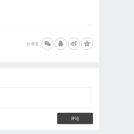
分享至
评论