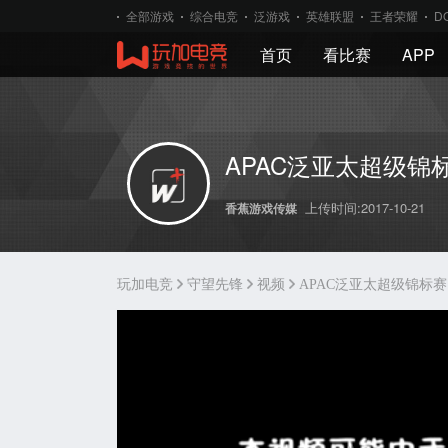
全部游戏
综合电竞
泛游戏
英雄联盟
王者荣耀
D
首页
看比赛
APP
APAC泛亚太超级
上传时间:2017-10-21
香蕉游戏传媒
玩加电竞
守望先锋
视频
APAC泛亚太超级锦标