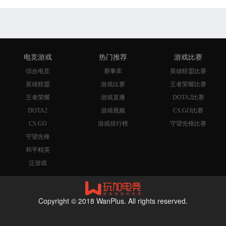
电竞游戏
热门推荐
游戏比赛
综合电竞
赛事库
英雄联盟比赛
英雄联盟
游戏比赛
王者荣耀比赛
王者荣耀
游戏直播
DOTA2比赛
DOTA2
游戏视频
CS:GO比赛
CS:GO
游戏排行榜
守望先锋比赛
守望先锋
和平精英
泛游戏
Copyright © 2018 WanPlus. All rights reserved.