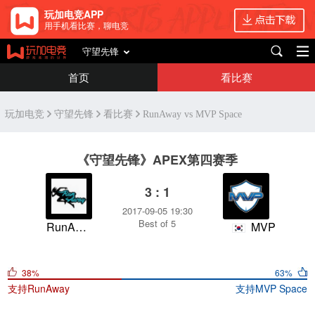
玩加电竞APP
用手机看比赛，聊电竞
守望先锋
首页
看比赛
玩加电竞
守望先锋
看比赛
RunAway vs MVP Space
《守望先锋》APEX第四赛季
3 : 1
2017-09-05 19:30
Best of 5
RunAway
MVP Space
38%
63%
支持
RunAway
支持
MVP Space