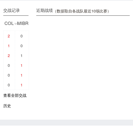
交战记录
近期战绩
（数据取自各战队最近10场比赛）
COL
MIBR
vs
2
0
1
0
2
1
0
1
0
1
0
1
查看全部交战
历史