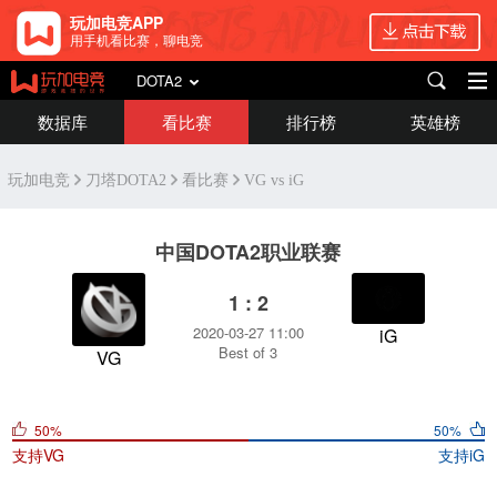
玩加电竞APP
用手机看比赛，聊电竞
DOTA2
数据库
看比赛
排行榜
英雄榜
玩加电竞
刀塔DOTA2
看比赛
VG vs iG
中国DOTA2职业联赛
1 : 2
2020-03-27 11:00
iG
Best of 3
VG
50%
50%
支持
VG
支持
iG