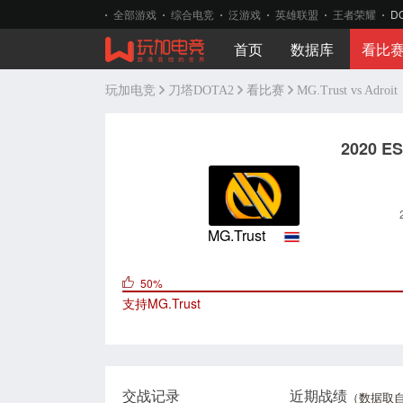
全部游戏
综合电竞
泛游戏
英雄联盟
王者荣耀
D
首页
数据库
看比
玩加电竞
刀塔DOTA2
看比赛
MG.Trust vs Adroit
2020 E
MG.Trust
50%
支持
MG.Trust
交战记录
近期战绩
（数据取自