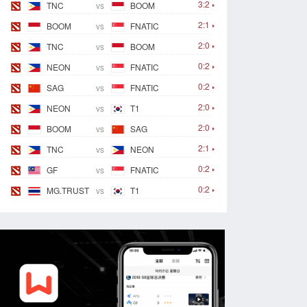
3:2
TNC
vs
BOOM
2:1
BOOM
vs
FNATIC
2:0
TNC
vs
BOOM
0:2
NEON
vs
FNATIC
0:2
SAG
vs
FNATIC
2:0
NEON
vs
T1
2:0
BOOM
vs
SAG
2:1
TNC
vs
NEON
0:2
GF
vs
FNATIC
0:2
MG.TRUST
vs
T1