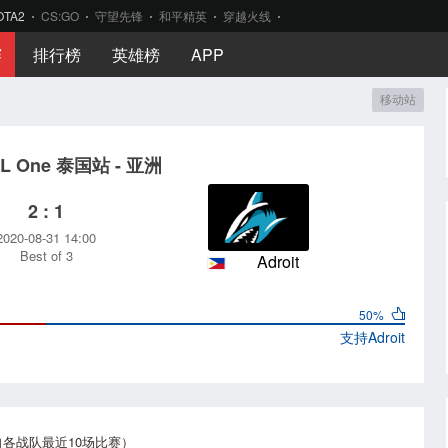
OTA2
CS:GO
守望先锋
和平精英
穿越火线
赛
排行榜
英雄榜
APP
移动站
SL One 泰国站 - 亚洲
2 : 1
2020-08-31 14:00
Best of 3
Adroit
50%
支持
Adroit
各战队最近10场比赛）