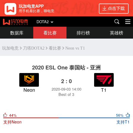
玩加电竞APP
用手机看比赛，聊电竞
DOTA2
数据库
看比赛
排行榜
英雄榜
玩加电竞
刀塔DOTA2
看比赛
Neon vs T1
2020 ESL One 泰国站 - 亚洲
2 : 0
2020-09-03 14:00
Neon
T1
Best of 3
44%
56%
支持
Neon
支持
T1