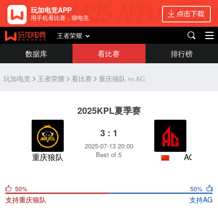
玩加电竞APP
用手机看比赛，聊电竞
王者荣耀
数据库
看比赛
排行榜
玩加电竞
王者荣耀
看比赛
重庆狼队 vs AG
2025KPL夏季赛
3 : 1
2025-07-13 20:00
Best of 5
重庆狼队
AG
50%
50%
支持
重庆狼队
支持
AG