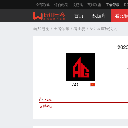
全部游戏
综合电竞
泛游戏
英雄联盟
王者荣耀
D
首页
数据库
看比
玩加电竞
王者荣耀
看比赛
AG vs 重庆狼队
20
AG
54%
支持
AG