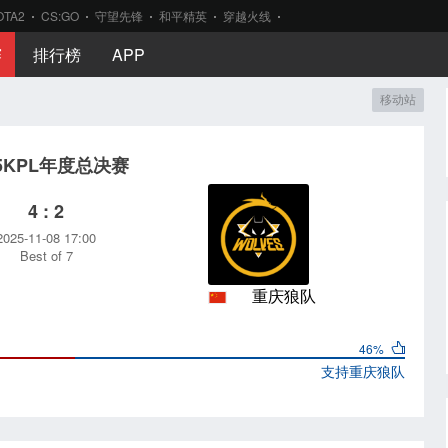
OTA2
CS:GO
守望先锋
和平精英
穿越火线
赛
排行榜
APP
移动站
25KPL年度总决赛
4 : 2
2025-11-08 17:00
Best of 7
重庆狼队
46%
支持
重庆狼队