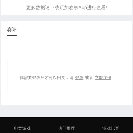
更多数据请下载玩加赛事App进行查看!
赛评
你需要登录后才可以回复，请
登录
或者
立即注册
电竞游戏
热门推荐
游戏比赛