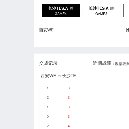
长沙TES.A
胜
长沙TES.A
胜
GAME4
GAME3
西安WE
交战记录
近期战绩
（数据取自
西安WE
长沙TES.A
vs
1
3
2
3
1
3
0
3
2
4