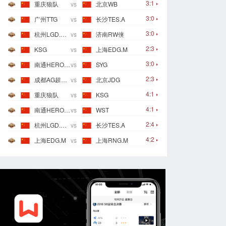
3:1
重庆狼队
vs
北京WB
3:0
广州TTG
vs
长沙TES.A
3:0
杭州LGD.NBW
vs
济南RW侠
2:3
KSG
vs
上海EDG.M
3:0
南通HERO久竞
vs
SYG
2:3
成都AG超玩会
vs
北京JDG
4:1
重庆狼队
vs
KSG
4:1
南通HERO久竞
vs
WST
2:4
杭州LGD.NBW
vs
长沙TES.A
4:2
上海EDG.M
vs
上海RNG.M