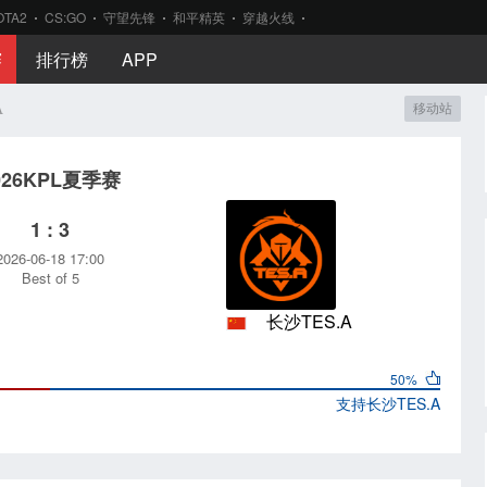
OTA2
CS:GO
守望先锋
和平精英
穿越火线
赛
排行榜
APP
A
移动站
026KPL夏季赛
1 : 3
2026-06-18 17:00
Best of 5
长沙TES.A
50%
支持
长沙TES.A