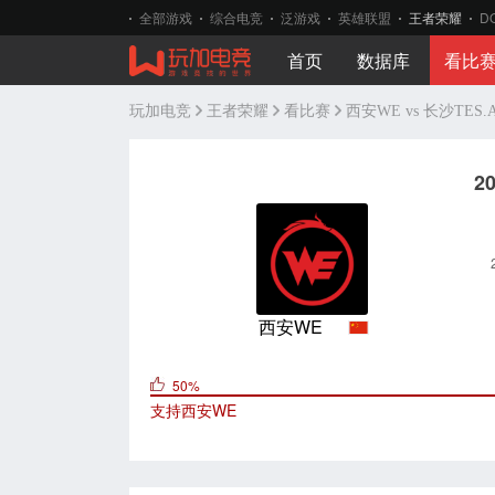
全部游戏
综合电竞
泛游戏
英雄联盟
王者荣耀
D
首页
数据库
看比
玩加电竞
王者荣耀
看比赛
西安WE vs 长沙TES.
2
西安WE
50%
支持
西安WE