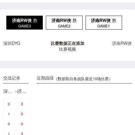
济南RW侠
胜
济南RW侠
胜
济南RW侠
胜
GAME3
GAME2
GAME1
深圳DYG
比赛数据正在添加
济南RW侠
比赛视频
交战记录
近期战绩
（数据取自各战队最近10场比赛）
深圳DYG
济南RW侠
vs
0
3
1
3
0
3
1
3