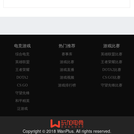
电竞游戏
热门推荐
游戏比赛
综合电竞
赛事库
英雄联盟比赛
英雄联盟
游戏比赛
王者荣耀比赛
王者荣耀
游戏直播
DOTA2比赛
DOTA2
游戏视频
CS:GO比赛
CS:GO
游戏排行榜
守望先锋比赛
守望先锋
和平精英
泛游戏
Copyright © 2018 WanPlus. All rights reserved.