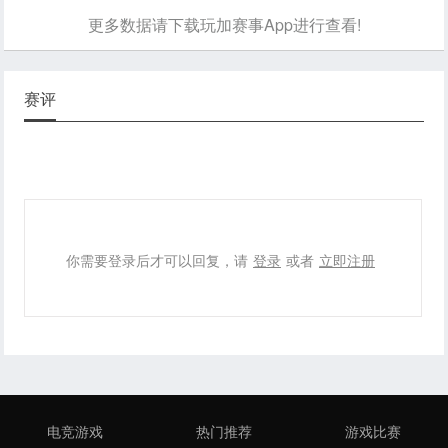
更多数据请下载玩加赛事App进行查看!
赛评
你需要登录后才可以回复，请
登录
或者
立即注册
电竞游戏
热门推荐
游戏比赛