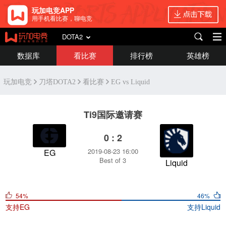
玩加电竞APP
用手机看比赛，聊电竞
DOTA2
数据库
看比赛
排行榜
英雄榜
玩加电竞
刀塔DOTA2
看比赛
EG vs Liquid
Ti9国际邀请赛
0 : 2
2019-08-23 16:00
EG
Best of 3
Liquid
54%
46%
支持
EG
支持
Liquid