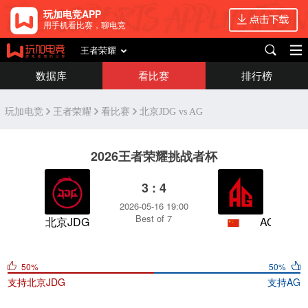
玩加电竞APP
用手机看比赛，聊电竞
王者荣耀
数据库
看比赛
排行榜
玩加电竞
王者荣耀
看比赛
北京JDG vs AG
2026王者荣耀挑战者杯
3 : 4
2026-05-16 19:00
Best of 7
北京JDG
AG
50%
50%
支持
北京JDG
支持
AG