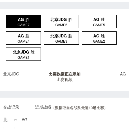
AG
胜
北京JDG
胜
AG
胜
GAME7
GAME6
GAME5
AG
胜
北京JDG
胜
AG
胜
GAME4
GAME3
GAME2
北京JDG
胜
GAME1
北京JDG
比赛数据正在添加
AG
比赛视频
交战记录
近期战绩
（数据取自各战队最近10场比赛）
北京JDG
AG
vs