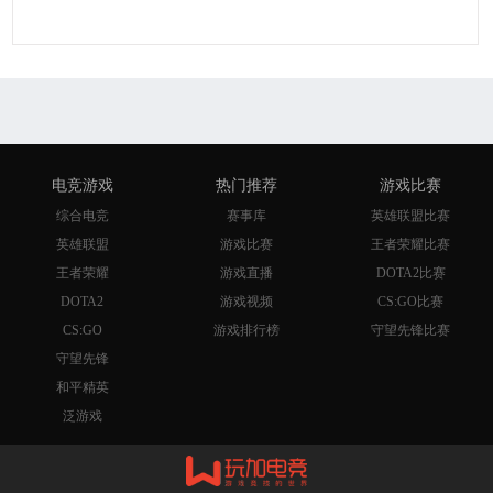
电竞游戏
热门推荐
游戏比赛
综合电竞
赛事库
英雄联盟比赛
英雄联盟
游戏比赛
王者荣耀比赛
王者荣耀
游戏直播
DOTA2比赛
DOTA2
游戏视频
CS:GO比赛
CS:GO
游戏排行榜
守望先锋比赛
守望先锋
和平精英
泛游戏